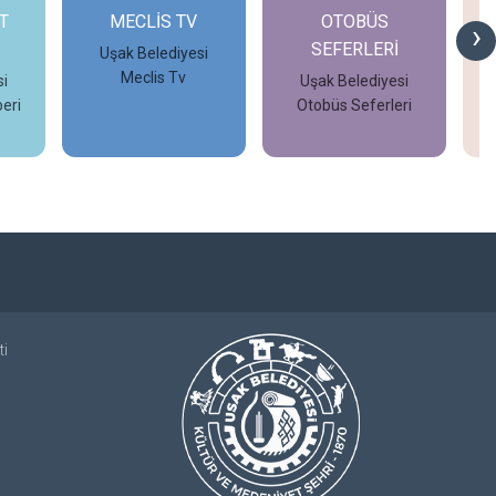
T
MECLİS TV
OTOBÜS
›
SEFERLERİ
Uşak Belediyesi
Meclis Tv
i
Uşak Belediyesi
eri
Otobüs Seferleri
İncele
İncele
ti