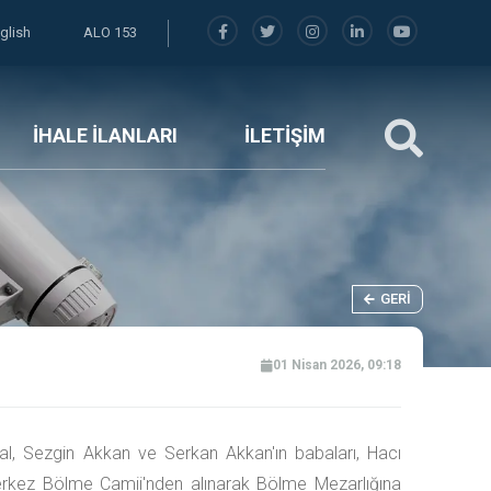
glish
ALO 153
İHALE İLANLARI
İLETİŞİM
GERI
01 Nisan 2026, 09:18
l, Sezgin Akkan ve Serkan Akkan'ın babaları, Hacı
rkez Bölme Camii'nden alınarak Bölme Mezarlığına