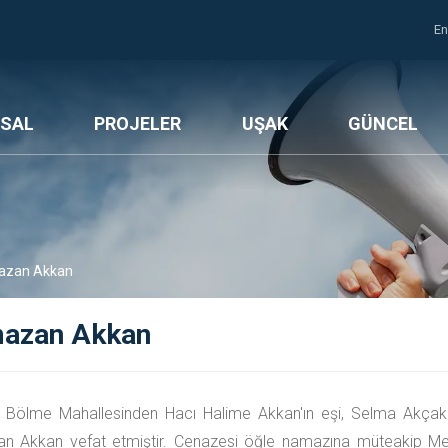
En
SAL
PROJELER
UŞAK
GÜNCEL
zan Akkan
azan Akkan
Bölme Mahallesinden Hacı Halime Akkan'ın eşi, Selma Akçaka
n Akkan vefat etmiştir. Cenazesi öğle namazına müteakip Me