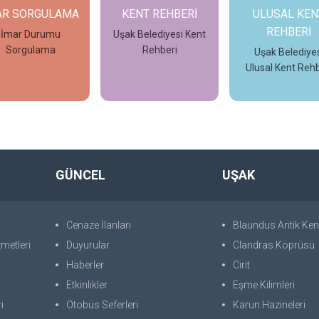
AR SORGULAMA
KENT REHBERİ
ULUSAL KEN
REHBERİ
İmar Durumu
Uşak Belediyesi Kent
Sorgulama
Rehberi
Uşak Belediyes
Ulusal Kent Rehb
İncele
İncele
İncele
GÜNCEL
UŞAK
Cenaze İlanları
Blaundus Antik Ken
metleri
Duyurular
Clandras Köprüsü
Haberler
Cirit
Etkinlikler
Eşme Kilimleri
i
Otobüs Seferleri
Karun Hazineleri