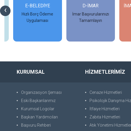
Rİ
E-BELEDİYE
D-İMAR
İM
‹
Hızlı Borç Ödeme
İmar Başvurularınızı
Uygulaması
Tamamlayın
İncele
İncele
KURUMSAL
HİZMETLERİMİZ
Organizasyon Şeması
Cenaze Hizmetleri
Eski Başkanlarımız
Psikolojik Danışma Hiz
Kurumsal Logolar
İtfaiye Hizmetleri
Başkan Yardımcıları
Zabıta Hizmetleri
Başvuru Rehberi
Atık Yönetimi Hizmetler