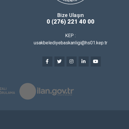
Bize Ulaşın
0 (276) 221 40 00
KEP :
usakbelediyebaskanligi@hs01.kep.tr