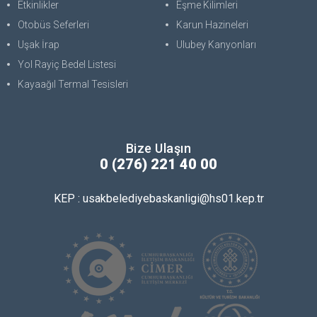
Etkinlikler
Eşme Kilimleri
Otobüs Seferleri
Karun Hazineleri
Uşak İrap
Ulubey Kanyonları
Yol Rayiç Bedel Listesi
Kayaağıl Termal Tesisleri
Bize Ulaşın
0 (276) 221 40 00
KEP : usakbelediyebaskanligi@hs01.kep.tr