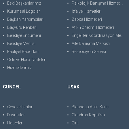
Eski Başkanlarımız
Psikolojik Danışma Hizmetleri
Kurumsal Logolar
İtfaiye Hizmetleri
Başkan Yardımcıları
Zabıta Hizmetleri
Başvuru Rehberi
Atık Yönetimi Hizmetleri
Belediye Encümeni
Engelliler Koordinasyon Merkezi
Belediye Meclisi
Aile Danışma Merkezi
Faaliyet Raporları
Resepsiyon Servisi
Gelir ve Harç Tarifeleri
Hizmetlerimiz
GÜNCEL
UŞAK
Cenaze İlanları
Blaundus Antik Kenti
Duyurular
Clandras Köprüsü
Haberler
Cirit