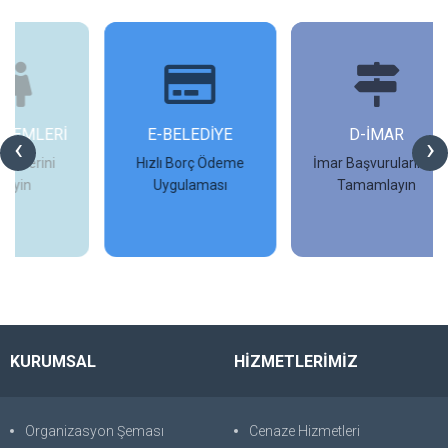
İ
E-BELEDİYE
D-İMAR
İ
‹
›
Hızlı Borç Ödeme
İmar Başvurularınızı
Uygulaması
Tamamlayın
İncele
İncele
KURUMSAL
HİZMETLERİMİZ
Organizasyon Şeması
Cenaze Hizmetleri