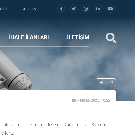
glish
ALO 153
İHALE İLANLARI
İLETİŞİM
GERI
07 Nisan 2025, 10:22
si ikindi namazına müteakip Dağdemirler Köyünde
dileriz.