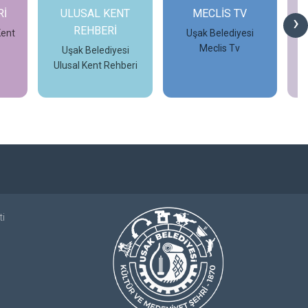
T
MECLİS TV
OTOBÜS
›
SEFERLERİ
Uşak Belediyesi
Meclis Tv
i
Uşak Belediyesi
eri
Otobüs Seferleri
İncele
İncele
ti