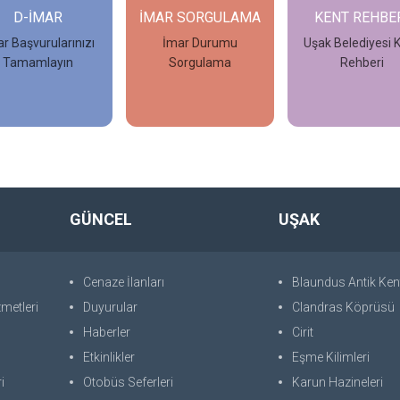
AR SORGULAMA
KENT REHBERİ
ULUSAL KEN
REHBERİ
İmar Durumu
Uşak Belediyesi Kent
Sorgulama
Rehberi
Uşak Belediyes
Ulusal Kent Rehb
İncele
İncele
İncele
GÜNCEL
UŞAK
Cenaze İlanları
Blaundus Antik Ken
metleri
Duyurular
Clandras Köprüsü
Haberler
Cirit
Etkinlikler
Eşme Kilimleri
i
Otobüs Seferleri
Karun Hazineleri