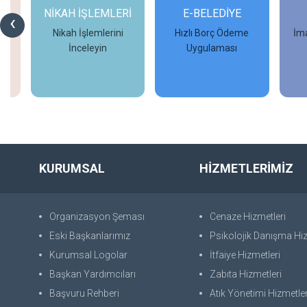
Rİ
E-BELEDİYE
D-İMAR
İM
‹
Hızlı Borç Ödeme
İmar Başvurularınızı
Uygulaması
Tamamlayın
İncele
İncele
KURUMSAL
HİZMETLERİMİZ
Organizasyon Şeması
Cenaze Hizmetleri
Eski Başkanlarımız
Psikolojik Danışma Hiz
Kurumsal Logolar
İtfaiye Hizmetleri
Başkan Yardımcıları
Zabıta Hizmetleri
Başvuru Rehberi
Atık Yönetimi Hizmetler