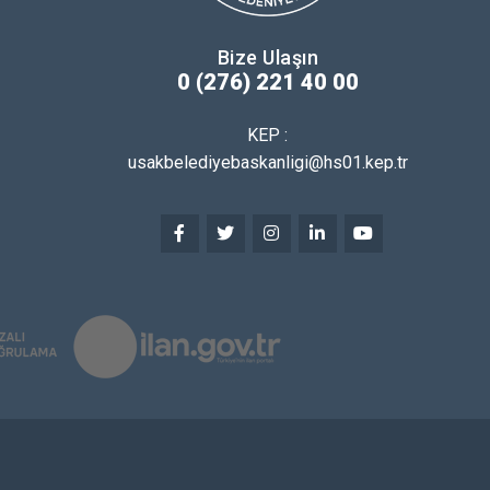
Bize Ulaşın
0 (276) 221 40 00
KEP :
usakbelediyebaskanligi@hs01.kep.tr