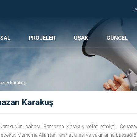
En
SAL
PROJELER
UŞAK
GÜNCEL
zan Karakuş
azan Karakuş
Karakuş'un babası, Ramazan Karakuş vefat etmiştir. Cenaze
ecektir. Merhuma Allah'tan rahmet ailesi ve yakınlarına başsağlığı 