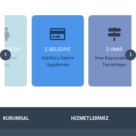
İ
E-BELEDİYE
D-İMAR
İ
‹
›
Hızlı Borç Ödeme
İmar Başvurularınızı
Uygulaması
Tamamlayın
İncele
İncele
KURUMSAL
HİZMETLERİMİZ