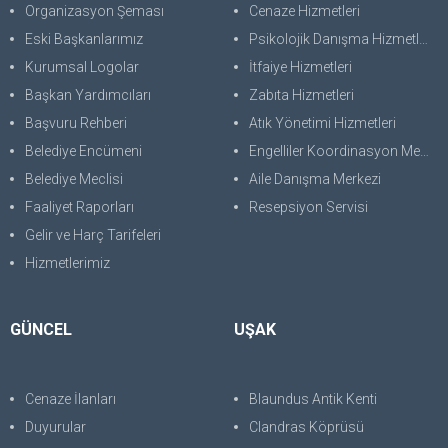
Organizasyon Şeması
Cenaze Hizmetleri
Eski Başkanlarımız
Psikolojik Danışma Hizmetleri
Kurumsal Logolar
İtfaiye Hizmetleri
Başkan Yardımcıları
Zabıta Hizmetleri
Başvuru Rehberi
Atık Yönetimi Hizmetleri
Belediye Encümeni
Engelliler Koordinasyon Merkezi
Belediye Meclisi
Aile Danışma Merkezi
Faaliyet Raporları
Resepsiyon Servisi
Gelir ve Harç Tarifeleri
Hizmetlerimiz
GÜNCEL
UŞAK
Cenaze İlanları
Blaundus Antik Kenti
Duyurular
Clandras Köprüsü