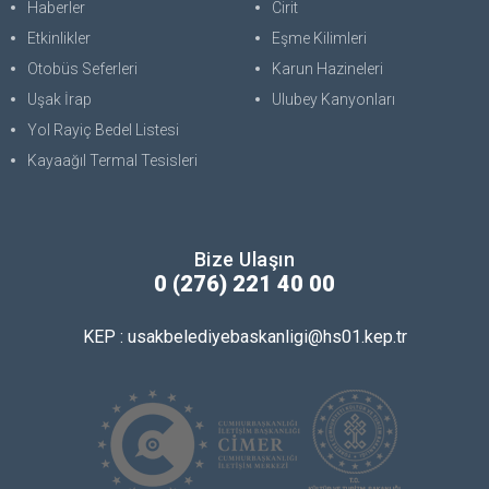
Haberler
Cirit
Etkinlikler
Eşme Kilimleri
Otobüs Seferleri
Karun Hazineleri
Uşak İrap
Ulubey Kanyonları
Yol Rayiç Bedel Listesi
Kayaağıl Termal Tesisleri
Bize Ulaşın
0 (276) 221 40 00
KEP : usakbelediyebaskanligi@hs01.kep.tr