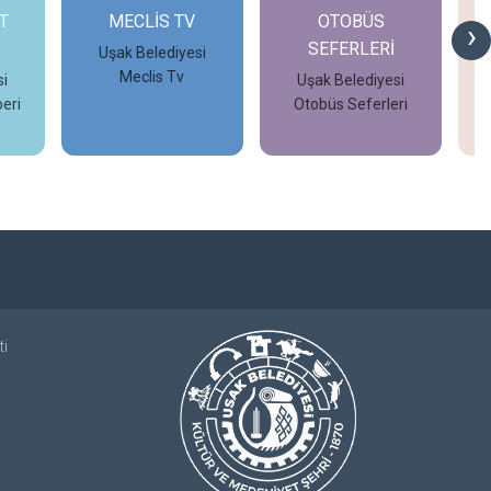
T
MECLİS TV
OTOBÜS
›
SEFERLERİ
Uşak Belediyesi
Meclis Tv
i
Uşak Belediyesi
eri
Otobüs Seferleri
İncele
İncele
ti