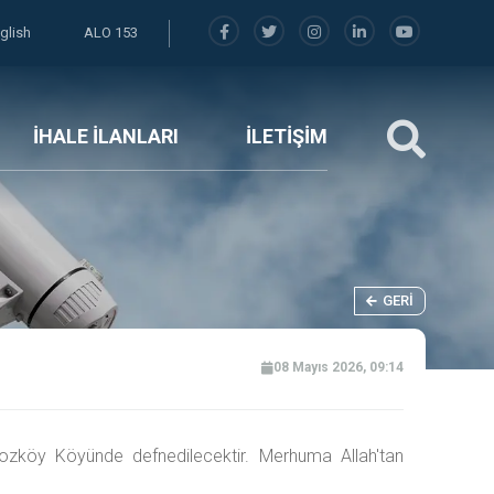
glish
ALO 153
İHALE İLANLARI
İLETİŞİM
GERI
08 Mayıs 2026, 09:14
zköy Köyünde defnedilecektir. Merhuma Allah'tan