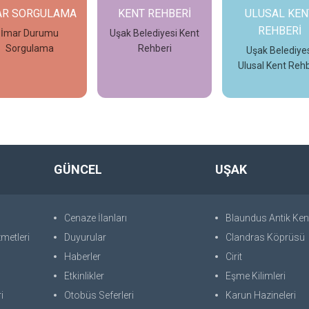
AR SORGULAMA
KENT REHBERİ
ULUSAL KEN
REHBERİ
İmar Durumu
Uşak Belediyesi Kent
Sorgulama
Rehberi
Uşak Belediyes
Ulusal Kent Rehb
İncele
İncele
İncele
GÜNCEL
UŞAK
Cenaze İlanları
Blaundus Antik Ken
metleri
Duyurular
Clandras Köprüsü
Haberler
Cirit
Etkinlikler
Eşme Kilimleri
i
Otobüs Seferleri
Karun Hazineleri