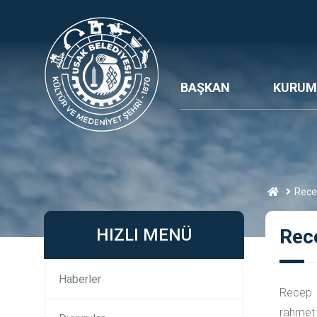
BAŞKAN
KURUM
Rece
HIZLI MENÜ
Rec
Haberler
Recep 
rahmet a