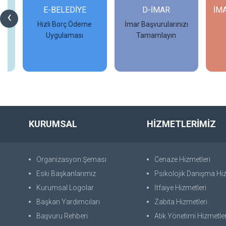
Rİ
E-BELEDİYE
D-İMAR
İM
‹
Hızlı Borç Ödeme
İmar Başvurularınızı
Uygulaması
Tamamlayın
İncele
İncele
KURUMSAL
HİZMETLERİMİZ
Organizasyon Şeması
Cenaze Hizmetleri
Eski Başkanlarımız
Psikolojik Danışma Hiz
Kurumsal Logolar
İtfaiye Hizmetleri
Başkan Yardımcıları
Zabıta Hizmetleri
Başvuru Rehberi
Atık Yönetimi Hizmetler