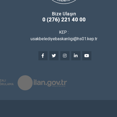
Bize Ulaşın
0 (276) 221 40 00
KEP :
usakbelediyebaskanligi@hs01.kep.tr