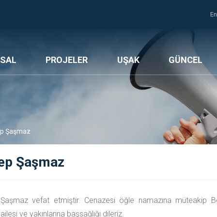
En
SAL
PROJELER
UŞAK
GÜNCEL
p Şaşmaz
ep Şaşmaz
Şaşmaz vefat etmiştir. Cenazesi öğle namazına müteakip Bo
ilesi ve yakınlarına başsağlığı dileriz.