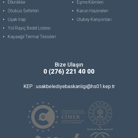
Etkinlikler
Eşme Kilimleri
Otobüs Seferleri
Karun Hazineleri
Uşak İrap
Ulubey Kanyonları
Yol Rayiç Bedel Listesi
Kayaağıl Termal Tesisleri
Bize Ulaşın
0 (276) 221 40 00
KEP : usakbelediyebaskanligi@hs01.kep.tr