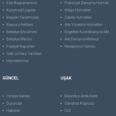
Eski Başkanlarımız
Psikolojik Danışma Hizmetleri
Kurumsal Logolar
İtfaiye Hizmetleri
Başkan Yardımcıları
Zabıta Hizmetleri
Başvuru Rehberi
Atık Yönetimi Hizmetleri
Belediye Encümeni
Engelliler Koordinasyon Merkezi
Belediye Meclisi
Aile Danışma Merkezi
Faaliyet Raporları
Resepsiyon Servisi
Gelir ve Harç Tarifeleri
Hizmetlerimiz
GÜNCEL
UŞAK
Cenaze İlanları
Blaundus Antik Kenti
Duyurular
Clandras Köprüsü
Haberler
Cirit