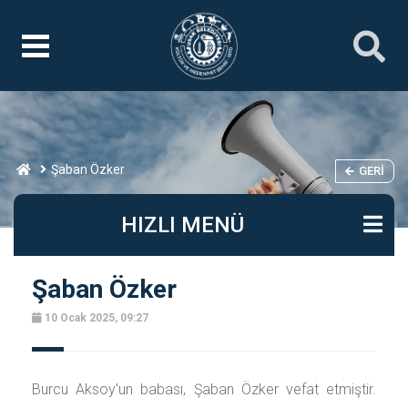
Şaban Özker
GERI
HIZLI MENÜ
Şaban Özker
10 Ocak 2025, 09:27
Burcu Aksoy'un babası, Şaban Özker vefat etmiştir.