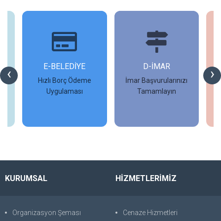
İ
E-BELEDİYE
D-İMAR
İ
‹
›
Hızlı Borç Ödeme
İmar Başvurularınızı
Uygulaması
Tamamlayın
İncele
İncele
KURUMSAL
HİZMETLERİMİZ
Organizasyon Şeması
Cenaze Hizmetleri