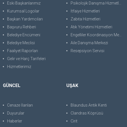
Eski Başkanlarımız
Psikolojik Danışma Hizmetleri
Kurumsal Logolar
İtfaiye Hizmetleri
Başkan Yardımcıları
Zabıta Hizmetleri
Başvuru Rehberi
Atık Yönetimi Hizmetleri
Belediye Encümeni
Engelliler Koordinasyon Merkezi
Belediye Meclisi
Aile Danışma Merkezi
Faaliyet Raporları
Resepsiyon Servisi
Gelir ve Harç Tarifeleri
Hizmetlerimiz
GÜNCEL
UŞAK
Cenaze İlanları
Blaundus Antik Kenti
Duyurular
Clandras Köprüsü
Haberler
Cirit