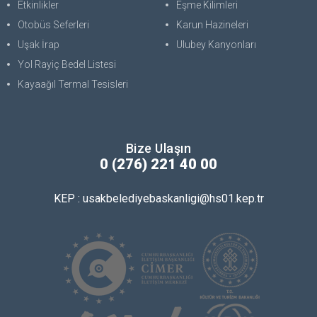
Etkinlikler
Eşme Kilimleri
Otobüs Seferleri
Karun Hazineleri
Uşak İrap
Ulubey Kanyonları
Yol Rayiç Bedel Listesi
Kayaağıl Termal Tesisleri
Bize Ulaşın
0 (276) 221 40 00
KEP : usakbelediyebaskanligi@hs01.kep.tr