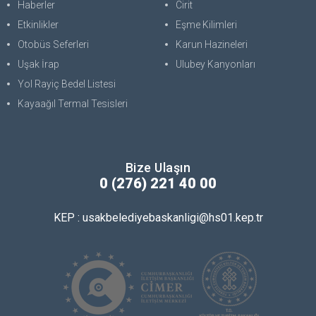
Haberler
Cirit
Etkinlikler
Eşme Kilimleri
Otobüs Seferleri
Karun Hazineleri
Uşak İrap
Ulubey Kanyonları
Yol Rayiç Bedel Listesi
Kayaağıl Termal Tesisleri
Bize Ulaşın
0 (276) 221 40 00
KEP : usakbelediyebaskanligi@hs01.kep.tr