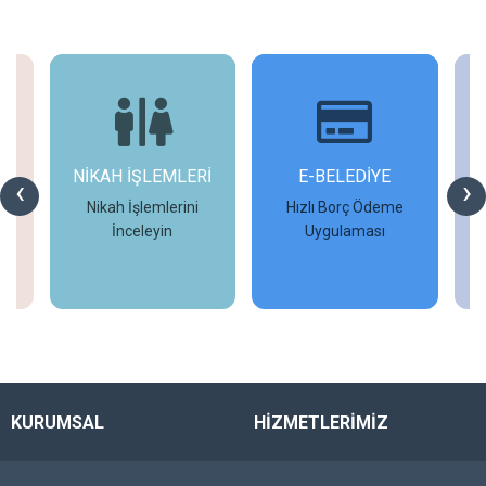
H İŞLEMLERİ
E-BELEDİYE
D-İMAR
‹
›
h İşlemlerini
Hızlı Borç Ödeme
İmar Başvurularını
İnceleyin
Uygulaması
Tamamlayın
İncele
İncele
İncele
KURUMSAL
HİZMETLERİMİZ