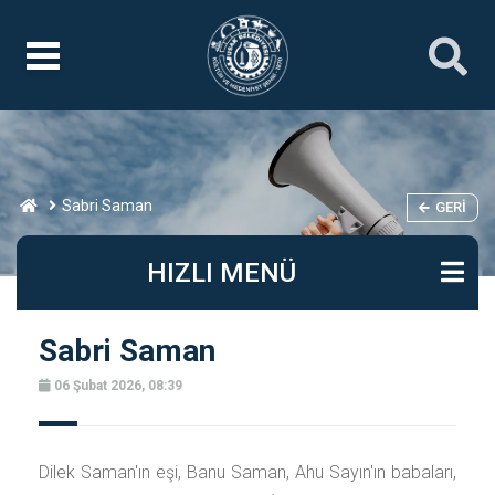
Sabri Saman
GERI
HIZLI MENÜ
Sabri Saman
06 Şubat 2026, 08:39
Dilek Saman'ın eşi, Banu Saman, Ahu Sayın'ın babaları,