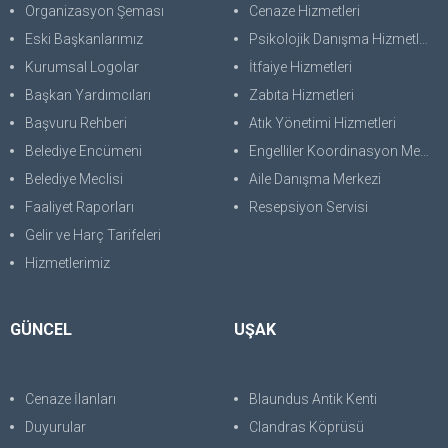
Organizasyon Şeması
Cenaze Hizmetleri
Eski Başkanlarımız
Psikolojik Danışma Hizmetleri
Kurumsal Logolar
İtfaiye Hizmetleri
Başkan Yardımcıları
Zabıta Hizmetleri
Başvuru Rehberi
Atık Yönetimi Hizmetleri
Belediye Encümeni
Engelliler Koordinasyon Merkezi
Belediye Meclisi
Aile Danışma Merkezi
Faaliyet Raporları
Resepsiyon Servisi
Gelir ve Harç Tarifeleri
Hizmetlerimiz
GÜNCEL
UŞAK
Cenaze İlanları
Blaundus Antik Kenti
Duyurular
Clandras Köprüsü