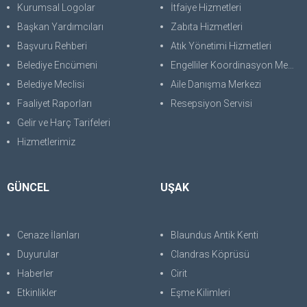
Kurumsal Logolar
İtfaiye Hizmetleri
Başkan Yardımcıları
Zabıta Hizmetleri
Başvuru Rehberi
Atık Yönetimi Hizmetleri
Belediye Encümeni
Engelliler Koordinasyon Merkezi
Belediye Meclisi
Aile Danışma Merkezi
Faaliyet Raporları
Resepsiyon Servisi
Gelir ve Harç Tarifeleri
Hizmetlerimiz
GÜNCEL
UŞAK
Cenaze İlanları
Blaundus Antik Kenti
Duyurular
Clandras Köprüsü
Haberler
Cirit
Etkinlikler
Eşme Kilimleri