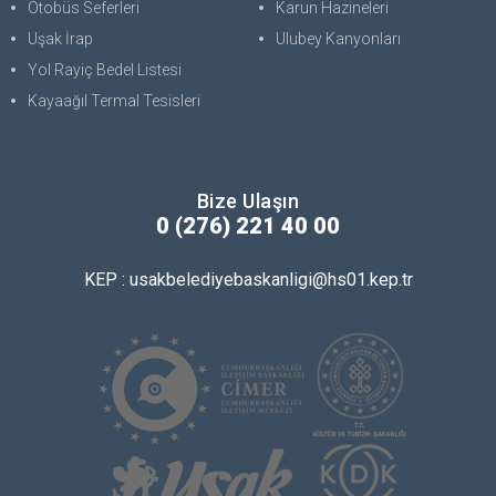
Otobüs Seferleri
Karun Hazineleri
Uşak İrap
Ulubey Kanyonları
Yol Rayiç Bedel Listesi
Kayaağıl Termal Tesisleri
Bize Ulaşın
0 (276) 221 40 00
KEP : usakbelediyebaskanligi@hs01.kep.tr