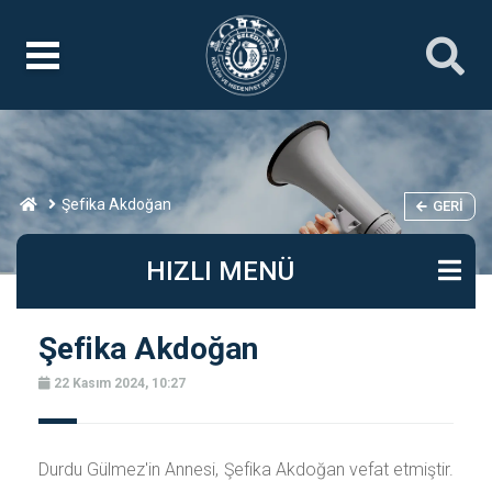
Şefika Akdoğan
GERI
HIZLI MENÜ
Şefika Akdoğan
22 Kasım 2024, 10:27
Durdu Gülmez'in Annesi, Şefika Akdoğan vefat etmiştir.