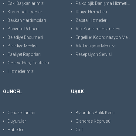
Eski Başkanlarımız
Psikolojik Danışma Hizmetleri
Kurumsal Logolar
İtfaiye Hizmetleri
Başkan Yardımcıları
Zabıta Hizmetleri
Başvuru Rehberi
Atık Yönetimi Hizmetleri
Belediye Encümeni
Engelliler Koordinasyon Merkezi
Belediye Meclisi
Aile Danışma Merkezi
Faaliyet Raporları
Resepsiyon Servisi
Gelir ve Harç Tarifeleri
Hizmetlerimiz
GÜNCEL
UŞAK
Cenaze İlanları
Blaundus Antik Kenti
Duyurular
Clandras Köprüsü
Haberler
Cirit