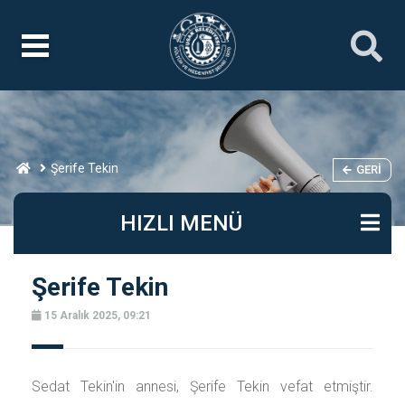
Şerife Tekin
GERI
HIZLI MENÜ
Şerife Tekin
15 Aralık 2025, 09:21
Sedat Tekin'in annesi, Şerife Tekin vefat etmiştir.