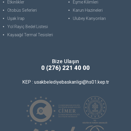
Etkinlikler
Eşme Kilimleri
Otobüs Seferleri
Karun Hazineleri
Uşak İrap
Ulubey Kanyonları
Yol Rayiç Bedel Listesi
Kayaağıl Termal Tesisleri
Bize Ulaşın
0 (276) 221 40 00
KEP : usakbelediyebaskanligi@hs01.kep.tr