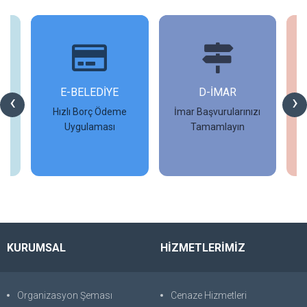
İ
E-BELEDİYE
D-İMAR
İ
‹
›
Hızlı Borç Ödeme
İmar Başvurularınızı
Uygulaması
Tamamlayın
İncele
İncele
KURUMSAL
HİZMETLERİMİZ
Organizasyon Şeması
Cenaze Hizmetleri