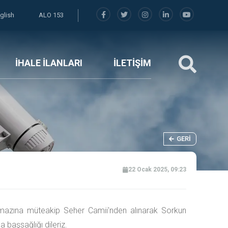
glish
ALO 153
İHALE İLANLARI
İLETİŞİM
GERI
22 Ocak 2025, 09:23
amazına müteakip Seher Camii'nden alınarak Sorkun
 başsağlığı dileriz.