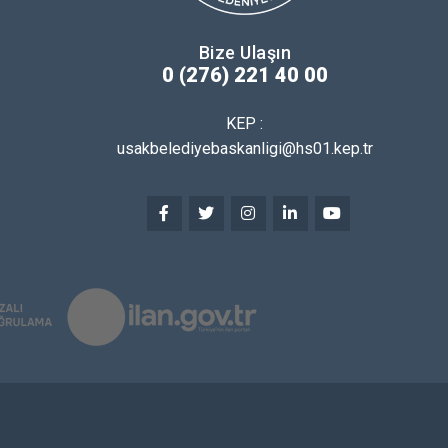
Bize Ulaşın
0 (276) 221 40 00
KEP :
usakbelediyebaskanligi@hs01.kep.tr