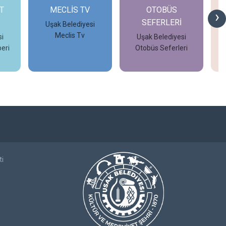
T
MECLİS TV
OTOBÜS
›
SEFERLERİ
Uşak Belediyesi
Meclis Tv
i
Uşak Belediyesi
eri
Otobüs Seferleri
İncele
İncele
ti