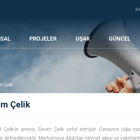
En
SAL
PROJELER
UŞAK
GÜNCEL
m Çelik
im Çelik
Çelik'in annesi, Sevim Çelik vefat etmiştir. Cenazesi öğle n
 defnedilecektir. Merhumeye Allah'tan rahmet ailesi ve yakınlarına