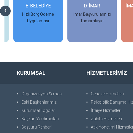
Rİ
E-BELEDİYE
D-İMAR
İM
‹
Hızlı Borç Ödeme
İmar Başvurularınızı
Uygulaması
Tamamlayın
İncele
İncele
KURUMSAL
HİZMETLERİMİZ
Organizasyon Şeması
Cenaze Hizmetleri
Eski Başkanlarımız
Psikolojik Danışma Hiz
Kurumsal Logolar
İtfaiye Hizmetleri
Başkan Yardımcıları
Zabıta Hizmetleri
Başvuru Rehberi
Atık Yönetimi Hizmetler