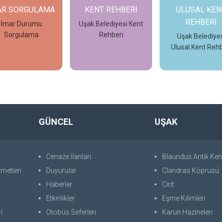
AR SORGULAMA
KENT REHBERİ
ULUSAL KEN
REHBERİ
İmar Durumu
Uşak Belediyesi Kent
Sorgulama
Rehberi
Uşak Belediyes
Ulusal Kent Rehb
İncele
İncele
İncele
GÜNCEL
UŞAK
Cenaze İlanları
Blaundus Antik Ken
metleri
Duyurular
Clandras Köprüsü
Haberler
Cirit
Etkinlikler
Eşme Kilimleri
i
Otobüs Seferleri
Karun Hazineleri