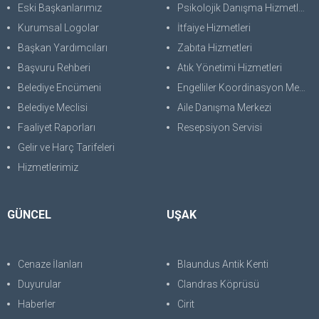
Eski Başkanlarımız
Psikolojik Danışma Hizmetleri
Kurumsal Logolar
İtfaiye Hizmetleri
Başkan Yardımcıları
Zabıta Hizmetleri
Başvuru Rehberi
Atık Yönetimi Hizmetleri
Belediye Encümeni
Engelliler Koordinasyon Merkezi
Belediye Meclisi
Aile Danışma Merkezi
Faaliyet Raporları
Resepsiyon Servisi
Gelir ve Harç Tarifeleri
Hizmetlerimiz
GÜNCEL
UŞAK
Cenaze İlanları
Blaundus Antik Kenti
Duyurular
Clandras Köprüsü
Haberler
Cirit