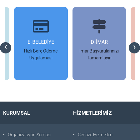
İ
E-BELEDİYE
D-İMAR
İ
‹
›
Hızlı Borç Ödeme
İmar Başvurularınızı
Uygulaması
Tamamlayın
İncele
İncele
KURUMSAL
HİZMETLERİMİZ
Organizasyon Şeması
Cenaze Hizmetleri