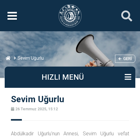
Sevim Uğurlu
GERI
HIZLI MENÜ
Sevim Uğurlu
26 Temmuz 2025, 15:12
Abdülkadir Uğurlu'nun Annesi, Sevim Uğurlu vefat