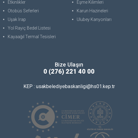
Etkinlikler
Eşme Kilimleri
Otobüs Seferleri
Karun Hazineleri
Uşak İrap
Ulubey Kanyonları
Yol Rayiç Bedel Listesi
Kayaağıl Termal Tesisleri
Bize Ulaşın
0 (276) 221 40 00
KEP : usakbelediyebaskanligi@hs01.kep.tr