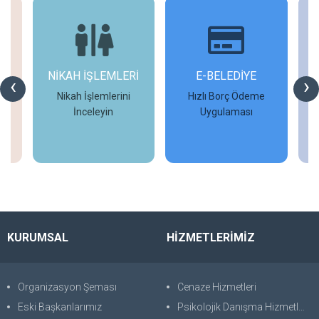
NİKAH İŞLEMLERİ
E-BELEDİYE
‹
›
Nikah İşlemlerini
Hızlı Borç Ödeme
İ
İnceleyin
Uygulaması
İncele
İncele
KURUMSAL
HİZMETLERİMİZ
Organizasyon Şeması
Cenaze Hizmetleri
Eski Başkanlarımız
Psikolojik Danışma Hizmetleri