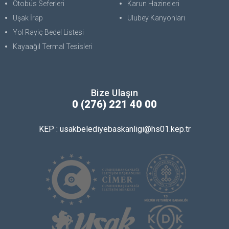
Otobüs Seferleri
Karun Hazineleri
Uşak İrap
Ulubey Kanyonları
Yol Rayiç Bedel Listesi
Kayaağıl Termal Tesisleri
Bize Ulaşın
0 (276) 221 40 00
KEP : usakbelediyebaskanligi@hs01.kep.tr