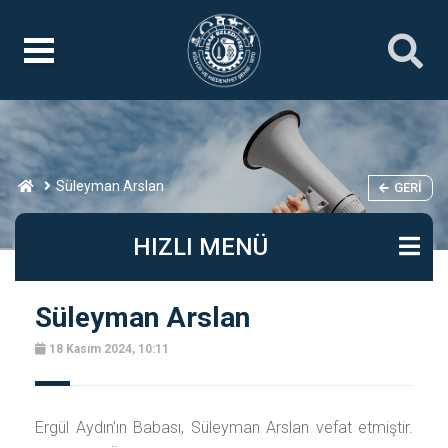
Süleyman Arslan
GERI
HIZLI MENÜ
Süleyman Arslan
18 Kasım 2024, 10:11
Ergül Aydın'ın Babası, Süleyman Arslan vefat etmiştir.