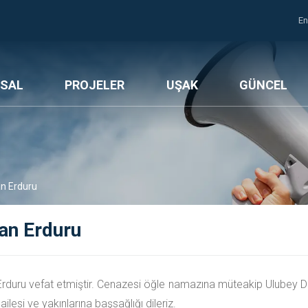
En
SAL
PROJELER
UŞAK
GÜNCEL
an Erduru
an Erduru
Erduru vefat etmiştir. Cenazesi öğle namazına müteakip Ulubey 
ilesi ve yakınlarına başsağlığı dileriz.