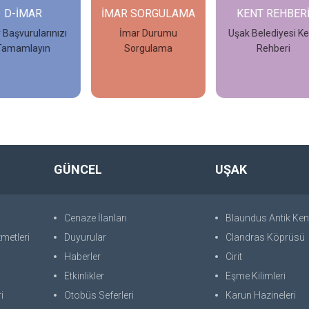
AR SORGULAMA
KENT REHBERİ
ULUSAL KEN
REHBERİ
İmar Durumu
Uşak Belediyesi Kent
Sorgulama
Rehberi
Uşak Belediyes
Ulusal Kent Rehb
İncele
İncele
İncele
GÜNCEL
UŞAK
Cenaze İlanları
Blaundus Antik Ken
metleri
Duyurular
Clandras Köprüsü
Haberler
Cirit
Etkinlikler
Eşme Kilimleri
i
Otobüs Seferleri
Karun Hazineleri