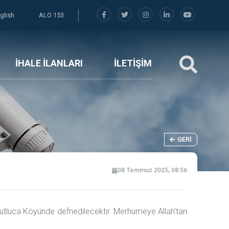
glish
ALO 153
İHALE İLANLARI
İLETİŞİM
GERI
08 Temmuz 2025, 08:56
Dutluca Köyünde defnedilecektir. Merhumeye Allah'tan