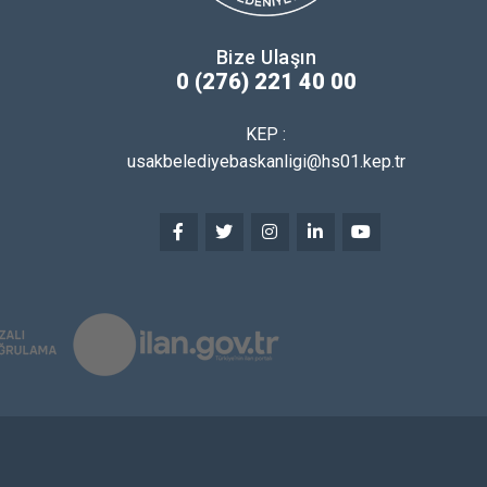
Bize Ulaşın
0 (276) 221 40 00
KEP :
usakbelediyebaskanligi@hs01.kep.tr