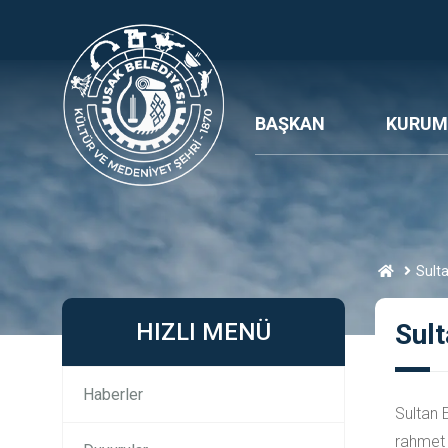
BAŞKAN
KURUM
Sult
HIZLI MENÜ
Sult
Haberler
Sultan 
rahmet a