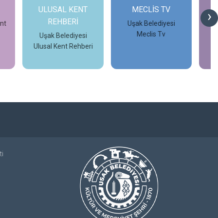
T
MECLİS TV
OTOBÜS
›
SEFERLERİ
Uşak Belediyesi
Meclis Tv
i
Uşak Belediyesi
eri
Otobüs Seferleri
İncele
İncele
ti