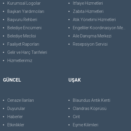
Kurumsal Logolar
İtfaiye Hizmetleri
Başkan Yardımcıları
Zabıta Hizmetleri
Başvuru Rehberi
Atık Yönetimi Hizmetleri
Belediye Encümeni
Engelliler Koordinasyon Merkezi
Belediye Meclisi
Aile Danışma Merkezi
Faaliyet Raporları
Resepsiyon Servisi
Gelir ve Harç Tarifeleri
Hizmetlerimiz
GÜNCEL
UŞAK
Cenaze İlanları
Blaundus Antik Kenti
Duyurular
Clandras Köprüsü
Haberler
Cirit
Etkinlikler
Eşme Kilimleri