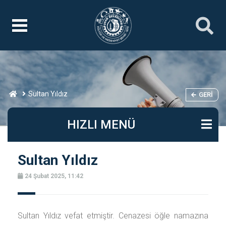
Sultan Yıldız
GERI
HIZLI MENÜ
Sultan Yıldız
24 Şubat 2025, 11:42
Sultan Yıldız vefat etmiştir. Cenazesi öğle namazına