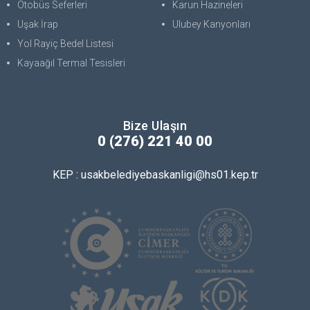
Otobüs Seferleri
Karun Hazineleri
Uşak İrap
Ulubey Kanyonları
Yol Rayiç Bedel Listesi
Kayaağıl Termal Tesisleri
Bize Ulaşın
0 (276) 221 40 00
KEP : usakbelediyebaskanligi@hs01.kep.tr