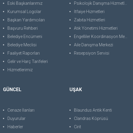
Eski Başkanlarımız
Psikolojik Danışma Hizmetleri
Kurumsal Logolar
İtfaiye Hizmetleri
Başkan Yardımcıları
Zabıta Hizmetleri
Başvuru Rehberi
Atık Yönetimi Hizmetleri
Belediye Encümeni
Engelliler Koordinasyon Merkezi
Belediye Meclisi
Aile Danışma Merkezi
Faaliyet Raporları
Resepsiyon Servisi
Gelir ve Harç Tarifeleri
Hizmetlerimiz
GÜNCEL
UŞAK
Cenaze İlanları
Blaundus Antik Kenti
Duyurular
Clandras Köprüsü
Haberler
Cirit