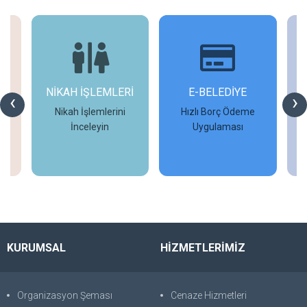
NİKAH İŞLEMLERİ
E-BELEDİYE
‹
›
Nikah İşlemlerini
Hızlı Borç Ödeme
İ
İnceleyin
Uygulaması
İncele
İncele
KURUMSAL
HİZMETLERİMİZ
Organizasyon Şeması
Cenaze Hizmetleri