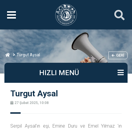
Turgut Aysal
GERI
HIZLI MENÜ
Turgut Aysal
27 Şubat 2025, 10:08
Serpil Aysal'ın eşi, Emine Duru ve Emel Yılmaz 'ın