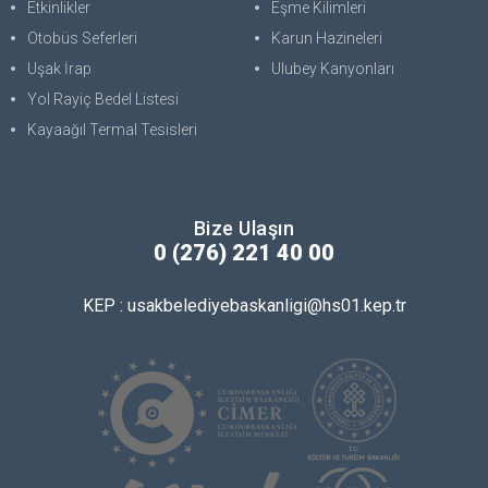
Etkinlikler
Eşme Kilimleri
Otobüs Seferleri
Karun Hazineleri
Uşak İrap
Ulubey Kanyonları
Yol Rayiç Bedel Listesi
Kayaağıl Termal Tesisleri
Bize Ulaşın
0 (276) 221 40 00
KEP : usakbelediyebaskanligi@hs01.kep.tr