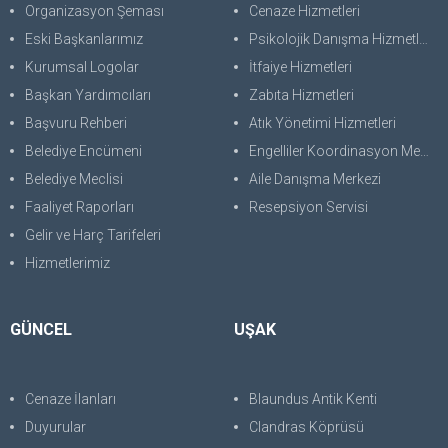
Organizasyon Şeması
Cenaze Hizmetleri
Eski Başkanlarımız
Psikolojik Danışma Hizmetleri
Kurumsal Logolar
İtfaiye Hizmetleri
Başkan Yardımcıları
Zabıta Hizmetleri
Başvuru Rehberi
Atık Yönetimi Hizmetleri
Belediye Encümeni
Engelliler Koordinasyon Merkezi
Belediye Meclisi
Aile Danışma Merkezi
Faaliyet Raporları
Resepsiyon Servisi
Gelir ve Harç Tarifeleri
Hizmetlerimiz
GÜNCEL
UŞAK
Cenaze İlanları
Blaundus Antik Kenti
Duyurular
Clandras Köprüsü