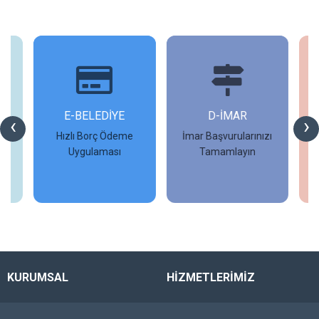
İ
E-BELEDİYE
D-İMAR
İ
‹
›
Hızlı Borç Ödeme
İmar Başvurularınızı
Uygulaması
Tamamlayın
İncele
İncele
KURUMSAL
HİZMETLERİMİZ