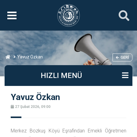
Yavuz Özkan
GERI
HIZLI MENÜ
Yavuz Özkan
27 Şubat 2026, 09:00
Merkez Bozkuş Köyü Eşrafından Emekli Öğretmen