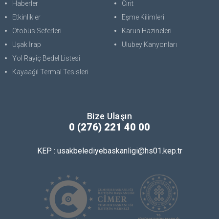
Haberler
Cirit
Etkinlikler
Eşme Kilimleri
Otobüs Seferleri
Karun Hazineleri
Uşak İrap
Ulubey Kanyonları
Yol Rayiç Bedel Listesi
Kayaağıl Termal Tesisleri
Bize Ulaşın
0 (276) 221 40 00
KEP : usakbelediyebaskanligi@hs01.kep.tr