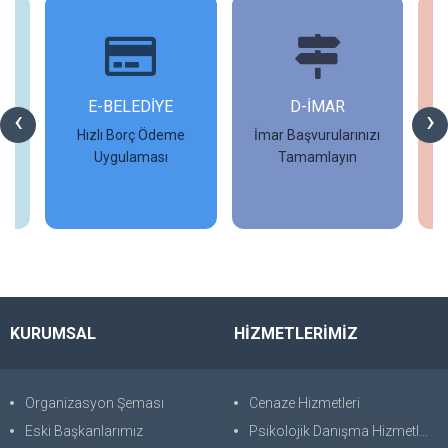
İ
E-BELEDİYE
D-İMAR
İ
‹
›
Hızlı Borç Ödeme
İmar Başvurularınızı
Uygulaması
Tamamlayın
İncele
İncele
KURUMSAL
HİZMETLERİMİZ
Organizasyon Şeması
Cenaze Hizmetleri
Eski Başkanlarımız
Psikolojik Danışma Hizmetleri