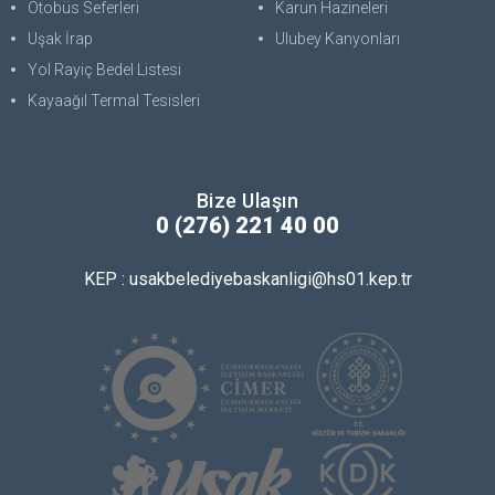
Otobüs Seferleri
Karun Hazineleri
Uşak İrap
Ulubey Kanyonları
Yol Rayiç Bedel Listesi
Kayaağıl Termal Tesisleri
Bize Ulaşın
0 (276) 221 40 00
KEP : usakbelediyebaskanligi@hs01.kep.tr