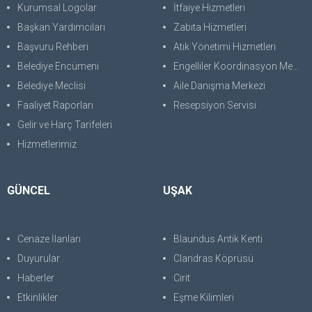
Kurumsal Logolar
İtfaiye Hizmetleri
Başkan Yardımcıları
Zabıta Hizmetleri
Başvuru Rehberi
Atık Yönetimi Hizmetleri
Belediye Encümeni
Engelliler Koordinasyon Merkezi
Belediye Meclisi
Aile Danışma Merkezi
Faaliyet Raporları
Resepsiyon Servisi
Gelir ve Harç Tarifeleri
Hizmetlerimiz
GÜNCEL
UŞAK
Cenaze İlanları
Blaundus Antik Kenti
Duyurular
Clandras Köprüsü
Haberler
Cirit
Etkinlikler
Eşme Kilimleri