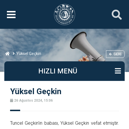
Yüksel Geçkin
GERI
HIZLI MENÜ
Yüksel Geçkin
26 Ağustos 2024, 15:06
Tuncel Geçkin'in babası, Yüksel Geçkin vefat etmiştir.