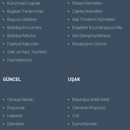
Kurumsal Logolar
İtfaiye Hizmetleri
Başkan Yardımcıları
Zabıta Hizmetleri
Başvuru Rehberi
Atık Yönetimi Hizmetleri
Belediye Encümeni
Engelliler Koordinasyon Merkezi
Belediye Meclisi
Aile Danışma Merkezi
Faaliyet Raporları
Resepsiyon Servisi
Gelir ve Harç Tarifeleri
Hizmetlerimiz
GÜNCEL
UŞAK
Cenaze İlanları
Blaundus Antik Kenti
Duyurular
Clandras Köprüsü
Haberler
Cirit
Etkinlikler
Eşme Kilimleri