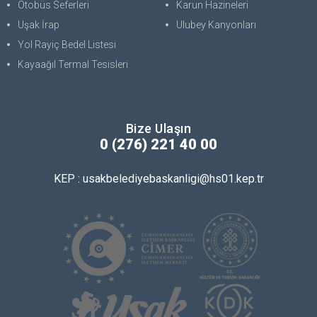
Otobüs Seferleri
Karun Hazineleri
Uşak İrap
Ulubey Kanyonları
Yol Rayiç Bedel Listesi
Kayaağıl Termal Tesisleri
Bize Ulaşın
0 (276) 221 40 00
KEP : usakbelediyebaskanligi@hs01.kep.tr