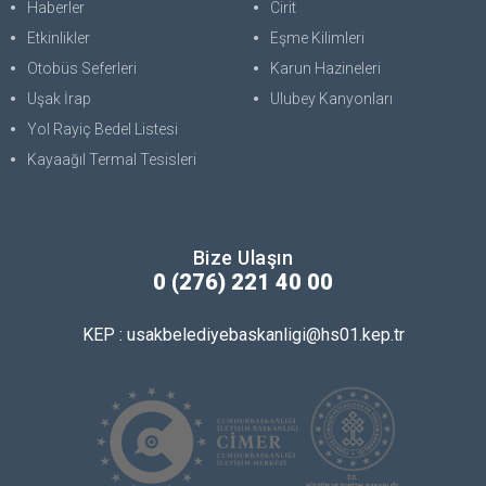
Haberler
Cirit
Etkinlikler
Eşme Kilimleri
Otobüs Seferleri
Karun Hazineleri
Uşak İrap
Ulubey Kanyonları
Yol Rayiç Bedel Listesi
Kayaağıl Termal Tesisleri
Bize Ulaşın
0 (276) 221 40 00
KEP : usakbelediyebaskanligi@hs01.kep.tr