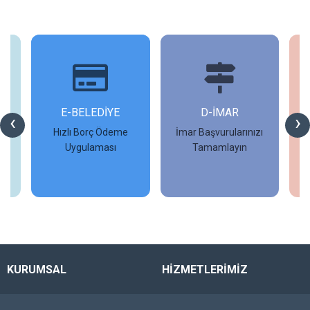
İ
E-BELEDİYE
D-İMAR
İ
‹
›
Hızlı Borç Ödeme
İmar Başvurularınızı
Uygulaması
Tamamlayın
İncele
İncele
KURUMSAL
HİZMETLERİMİZ