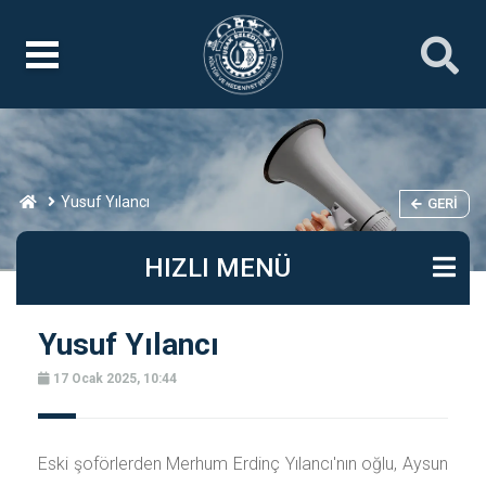
Yusuf Yılancı
GERI
HIZLI MENÜ
Yusuf Yılancı
17 Ocak 2025, 10:44
Eski şoförlerden Merhum Erdinç Yılancı'nın oğlu, Aysun