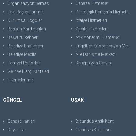
Organizasyon Şeması
Cenaze Hizmetleri
Eski Başkanlarımız
Psikolojik Danışma Hizmetleri
Kurumsal Logolar
İtfaiye Hizmetleri
Başkan Yardımcıları
Zabıta Hizmetleri
Başvuru Rehberi
Atık Yönetimi Hizmetleri
Belediye Encümeni
Engelliler Koordinasyon Merkezi
Belediye Meclisi
Aile Danışma Merkezi
Faaliyet Raporları
Resepsiyon Servisi
Gelir ve Harç Tarifeleri
Hizmetlerimiz
GÜNCEL
UŞAK
Cenaze İlanları
Blaundus Antik Kenti
Duyurular
Clandras Köprüsü