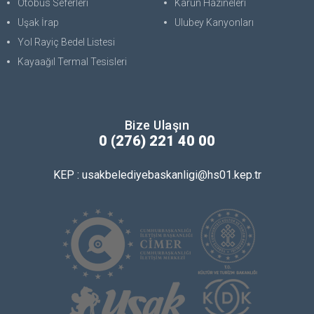
Otobüs Seferleri
Karun Hazineleri
Uşak İrap
Ulubey Kanyonları
Yol Rayiç Bedel Listesi
Kayaağıl Termal Tesisleri
Bize Ulaşın
0 (276) 221 40 00
KEP : usakbelediyebaskanligi@hs01.kep.tr