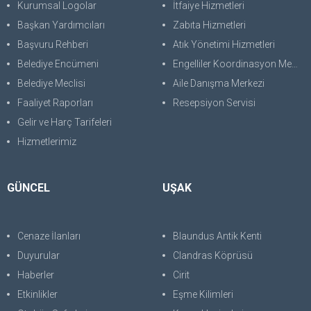
Kurumsal Logolar
İtfaiye Hizmetleri
Başkan Yardımcıları
Zabıta Hizmetleri
Başvuru Rehberi
Atık Yönetimi Hizmetleri
Belediye Encümeni
Engelliler Koordinasyon Merkezi
Belediye Meclisi
Aile Danışma Merkezi
Faaliyet Raporları
Resepsiyon Servisi
Gelir ve Harç Tarifeleri
Hizmetlerimiz
GÜNCEL
UŞAK
Cenaze İlanları
Blaundus Antik Kenti
Duyurular
Clandras Köprüsü
Haberler
Cirit
Etkinlikler
Eşme Kilimleri