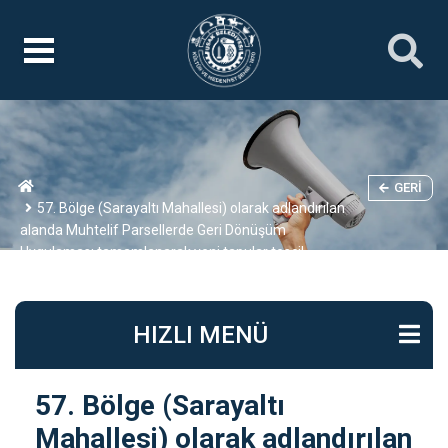
GERI
57. Bölge (Sarayaltı Mahallesi) olarak adlandırılan
alanda Muhtelif Parsellerde Geri Dönüşüm
Uygulaması tamamlanarak yeni tapular tescil
edilmiştir.
HIZLI MENÜ
57. Bölge (Sarayaltı
Mahallesi) olarak adlandırılan