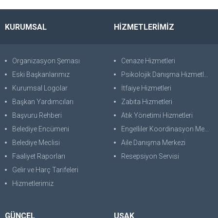
KURUMSAL
HİZMETLERİMİZ
Organizasyon Şeması
Cenaze Hizmetleri
Eski Başkanlarımız
Psikolojik Danışma Hizmetleri
Kurumsal Logolar
İtfaiye Hizmetleri
Başkan Yardımcıları
Zabıta Hizmetleri
Başvuru Rehberi
Atık Yönetimi Hizmetleri
Belediye Encümeni
Engelliler Koordinasyon Merkezi
Belediye Meclisi
Aile Danışma Merkezi
Faaliyet Raporları
Resepsiyon Servisi
Gelir ve Harç Tarifeleri
Hizmetlerimiz
GÜNCEL
UŞAK