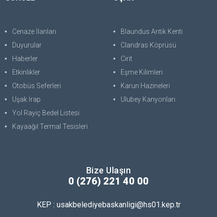
Cenaze İlanları
Blaundus Antik Kenti
Duyurular
Clandras Köprüsü
Haberler
Cirit
Etkinlikler
Eşme Kilimleri
Otobüs Seferleri
Karun Hazineleri
Uşak İrap
Ulubey Kanyonları
Yol Rayiç Bedel Listesi
Kayaağıl Termal Tesisleri
Bize Ulaşın
0 (276) 221 40 00
KEP : usakbelediyebaskanligi@hs01.kep.tr