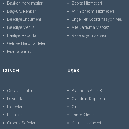
Başkan Yardımcıları
Zabıta Hizmetleri
Başvuru Rehberi
Atık Yönetimi Hizmetleri
Belediye Encümeni
Engelliler Koordinasyon Merkezi
Belediye Meclisi
Aile Danışma Merkezi
Faaliyet Raporları
Resepsiyon Servisi
Gelir ve Harç Tarifeleri
Hizmetlerimiz
GÜNCEL
UŞAK
Cenaze İlanları
Blaundus Antik Kenti
Duyurular
Clandras Köprüsü
Haberler
Cirit
Etkinlikler
Eşme Kilimleri
Otobüs Seferleri
Karun Hazineleri