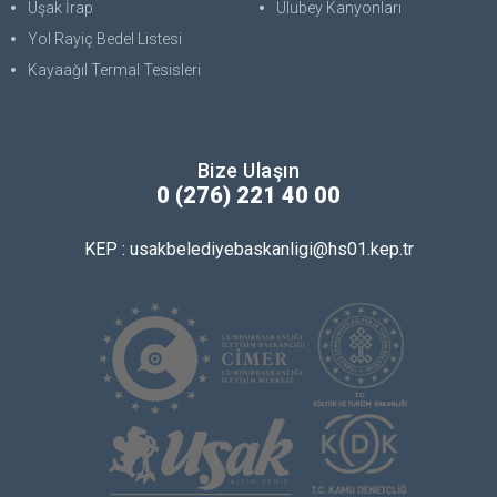
Uşak İrap
Ulubey Kanyonları
Yol Rayiç Bedel Listesi
Kayaağıl Termal Tesisleri
Bize Ulaşın
0 (276) 221 40 00
KEP : usakbelediyebaskanligi@hs01.kep.tr