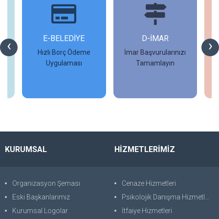
İ
E-BELEDİYE
D-İMAR
İ
‹
›
Hızlı Borç Ödeme
İmar Başvurularınızı
Uygulaması
Tamamlayın
İncele
İncele
KURUMSAL
HİZMETLERİMİZ
Organizasyon Şeması
Cenaze Hizmetleri
Eski Başkanlarımız
Psikolojik Danışma Hizmetleri
Kurumsal Logolar
İtfaiye Hizmetleri