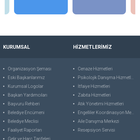
İncele
İncele
KURUMSAL
HİZMETLERİMİZ
Organizasyon Şeması
Cenaze Hizmetleri
Eski Başkanlarımız
Psikolojik Danışma Hizmetleri
Kurumsal Logolar
İtfaiye Hizmetleri
Başkan Yardımcıları
Zabıta Hizmetleri
Başvuru Rehberi
Atık Yönetimi Hizmetleri
Belediye Encümeni
Engelliler Koordinasyon Merkezi
Belediye Meclisi
Aile Danışma Merkezi
Faaliyet Raporları
Resepsiyon Servisi
Gelir ve Harç Tarifeleri