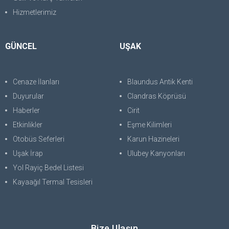
Hizmetlerimiz
GÜNCEL
UŞAK
Cenaze İlanları
Blaundus Antik Kenti
Duyurular
Clandras Köprüsü
Haberler
Cirit
Etkinlikler
Eşme Kilimleri
Otobüs Seferleri
Karun Hazineleri
Uşak İrap
Ulubey Kanyonları
Yol Rayiç Bedel Listesi
Kayaağıl Termal Tesisleri
Bize Ulaşın