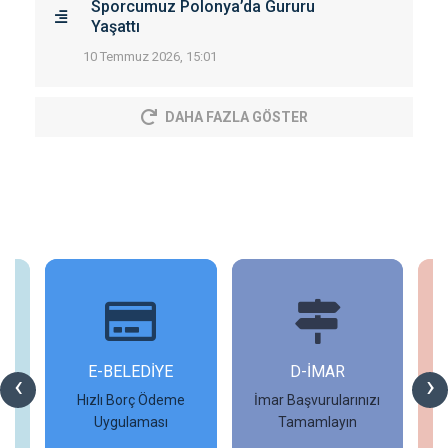
Sporcumuz Polonya’da Gururu
Yaşattı
10 Temmuz 2026, 15:01
DAHA FAZLA GÖSTER
İ
E-BELEDİYE
D-İMAR
İ
‹
›
Hızlı Borç Ödeme
İmar Başvurularınızı
Uygulaması
Tamamlayın